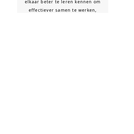
elkaar beter te leren kennen om
effectiever samen te werken,
bewust te worden van de
noodzaak om als team op te
treden en het verandervermogen
te vergroten. Daarbij zijn onder
andere denkstijlen
geïnventariseerd en die zijn met
elkaar gedeeld in goede en
stevige gesprekken. Met succes
afgerond, de doelen zijn bereikt!”
Petra Vosters