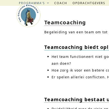
Skip
PROGRAMMA’S
COACH
OPDRACHTGEVERS
to
content
Teamcoaching
Begeleiding van een team om tot 
Teamcoaching biedt opl
Het team functioneert niet go
aan doen?
Hoe zorg ik voor een betere 
Er spelen allerlei conflicten
Teamcoaching bestaat u
Duidelijkheid over de visie e