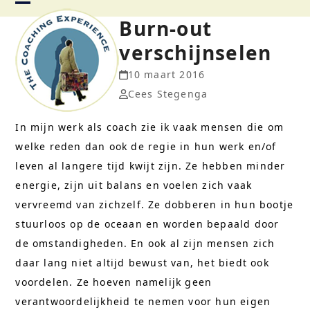
Skip
Open
Close
Burn-out
to
verschijnselen
content
mobile
mobile
10 maart 2016
menu
menu
Cees Stegenga
In mijn werk als coach zie ik vaak mensen die om
welke reden dan ook de regie in hun werk en/of
leven al langere tijd kwijt zijn. Ze hebben minder
energie, zijn uit balans en voelen zich vaak
vervreemd van zichzelf. Ze dobberen in hun bootje
stuurloos op de oceaan en worden bepaald door
de omstandigheden. En ook al zijn mensen zich
daar lang niet altijd bewust van, het biedt ook
voordelen. Ze hoeven namelijk geen
verantwoordelijkheid te nemen voor hun eigen